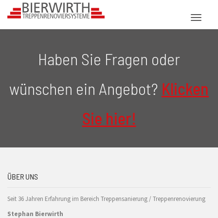
Toggl
naviga
Haben Sie Fragen oder
wünschen ein Angebot?
Klicken
Sie hier!
ÜBER UNS
Seit 36 Jahren Erfahrung im Bereich Treppensanierung / Treppenrenovierung
Stephan Bierwirth