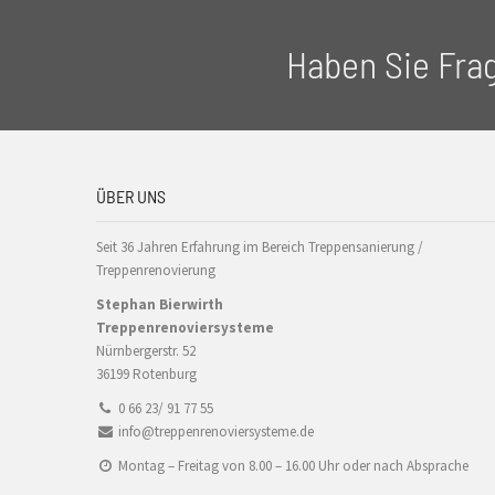
Haben Sie Fra
ÜBER UNS
Seit 36 Jahren Erfahrung im Bereich Treppensanierung /
Treppenrenovierung
Stephan Bierwirth
Treppenrenoviersysteme
Nürnbergerstr. 52
36199 Rotenburg
0 66 23/ 91 77 55
info@treppenrenoviersysteme.de
Montag – Freitag von 8.00 – 16.00 Uhr oder nach Absprache