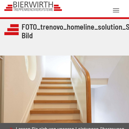
Toggl
naviga
FOTO_trenovo_homeline_solution_S
Bild
Lassen Sie sich von unseren Leistungen überzeugen.