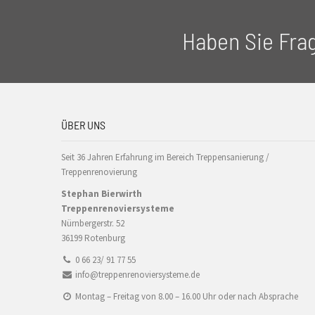
Haben Sie Fra
ÜBER UNS
Seit 36 Jahren Erfahrung im Bereich Treppensanierung /
Treppenrenovierung
Stephan Bierwirth
Treppenrenoviersysteme
Nürnbergerstr. 52
36199 Rotenburg
0 66 23/ 91 77 55
info@treppenrenoviersysteme.de
Montag – Freitag von 8.00 – 16.00 Uhr oder nach Absprache