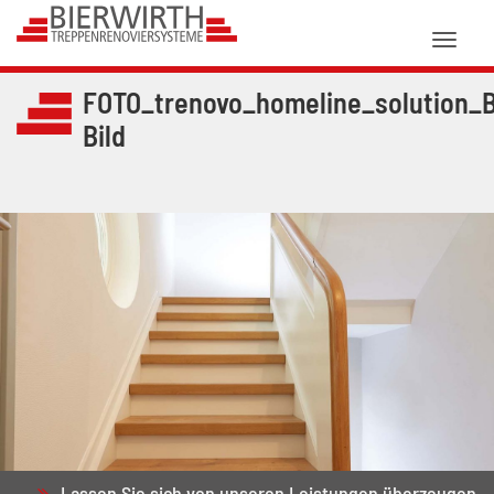
Toggl
naviga
FOTO_trenovo_homeline_solution_B
Bild
Lassen Sie sich von unseren Leistungen überzeugen.