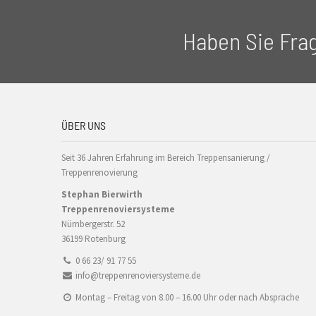
Haben Sie Fra
ÜBER UNS
Seit 36 Jahren Erfahrung im Bereich Treppensanierung /
Treppenrenovierung
Stephan Bierwirth
Treppenrenoviersysteme
Nürnbergerstr. 52
36199 Rotenburg
0 66 23/ 91 77 55
info@treppenrenoviersysteme.de
Montag – Freitag von 8.00 – 16.00 Uhr oder nach Absprache